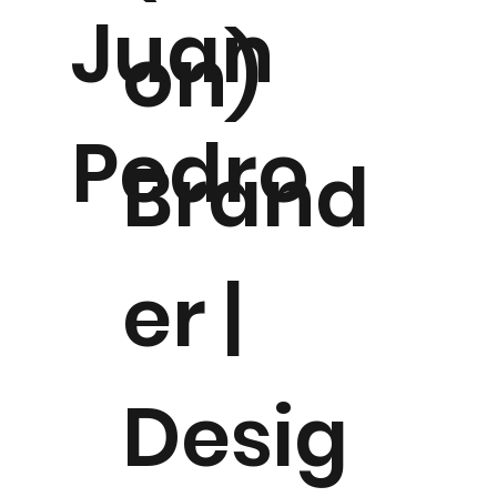
Juan
on)
Pedro
Brand
er |
Desig